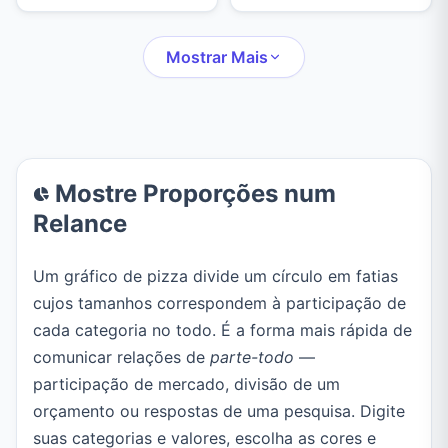
copie ou exporte o
conexões inteligentes,
diagrama como texto
layout automático e
puro usando caracteres
Mostrar Mais
exportação em PNG,
ASCII ou Unicode.
SVG ou JSON.
Mostre Proporções num
Relance
Um gráfico de pizza divide um círculo em fatias
cujos tamanhos correspondem à participação de
cada categoria no todo. É a forma mais rápida de
comunicar relações de
parte-todo
—
participação de mercado, divisão de um
orçamento ou respostas de uma pesquisa. Digite
suas categorias e valores, escolha as cores e