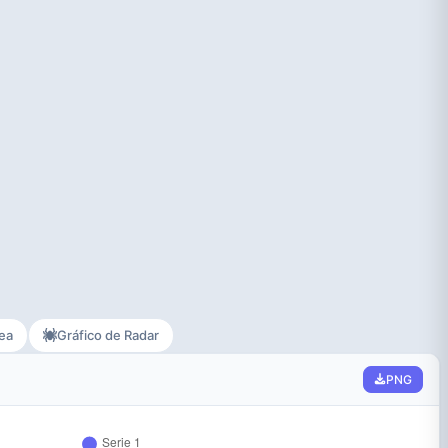
rea
Gráfico de Radar
PNG