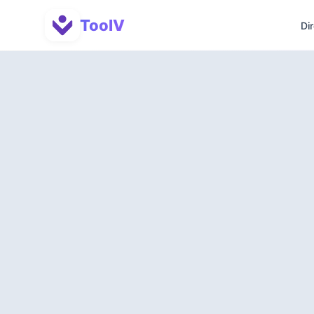
ToolV
Di